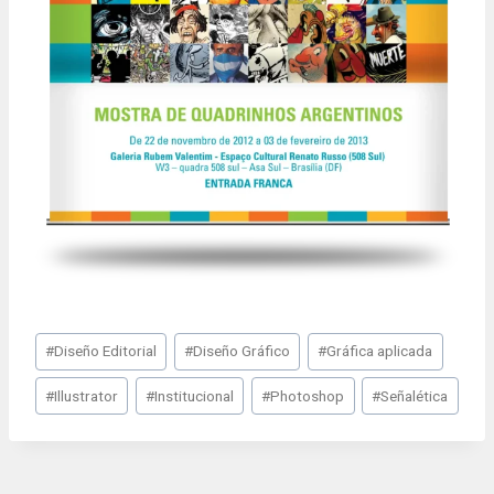
Post
#
Diseño Editorial
#
Diseño Gráfico
#
Gráfica aplicada
Tags:
#
Illustrator
#
Institucional
#
Photoshop
#
Señalética