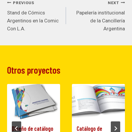
Navegación
PREVIOUS
NEXT
Stand de Cómics
Papelería institucional
de
Argentinos en la Comic
de la Cancillería
Con L.A.
Argentina
entradas
Otros proyectos
Diseño de catálogo
Catálogo de